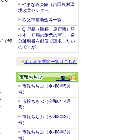
やまなみ会館（吉田農村環
境改善センター）
秩父市補助金等一覧
Q 戸籍（除籍・原戸籍）謄
抄本・戸籍の附票の写し・身
分証明書を郵便で請求したい
”で印
のですが。
よくある質問一覧はこちら
市報ちちぶ
一覧へ
市報ちちぶ（令和8年5月
号）
市報ちちぶ（令和8年4月
号）
市報ちちぶ（令和8年3月
号）
市報ちちぶ（令和8年2月
号）