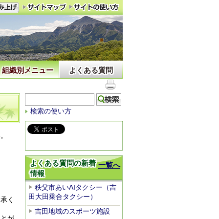
組織別メニュー
よくある質問
検索の使い方
い。
よくある質問の新着
一覧へ
情報
秩父市あいAIタクシー（吉
田大田乗合タクシー）
了承く
吉田地域のスポーツ施設
ことが