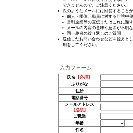
できませんので、ご注意ください。
次のようなメールには回答すること
個人・団体、職員に対する誹謗中
営利企業等の宣伝またはこれに類
メールの内容の意味や意図が不明
同一趣旨の繰り返しのご質問
送信したお問い合わせなどを控えとし
刷をしてください。
入力フォーム
氏名
【必須】
ふりがな
住所
電話番号
メールアドレス
【必須】
ご職業
年齢
件名