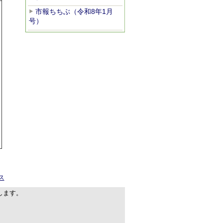
市報ちちぶ（令和8年1月
号）
ス
します。