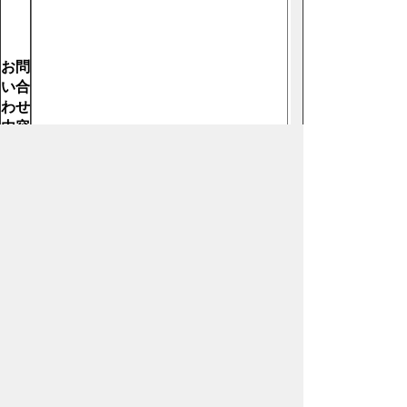
お問
い合
わせ
内容
【必
須】
ホームページについて
サイトの使い方
ご
意見・ご要望
秩父市へのアクセス
Copyright© City of CHICHIBU