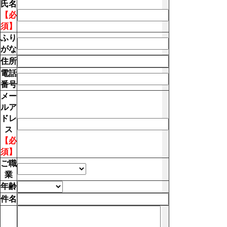
氏名
【必
須】
ふり
がな
住所
電話
番号
メー
ルア
ドレ
ス
【必
須】
ご職
業
年齢
件名