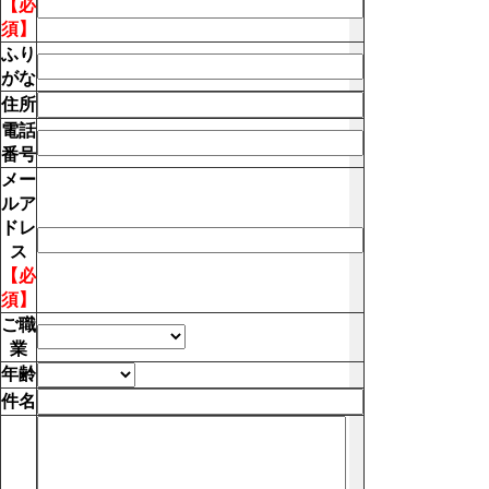
【必
須】
ふり
がな
住所
電話
番号
メー
ルア
ドレ
ス
【必
須】
ご職
業
年齢
件名