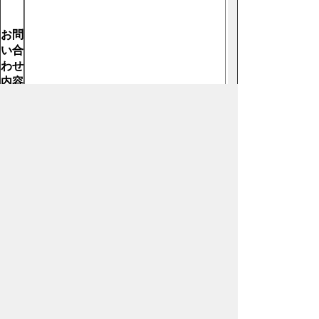
お問
い合
わせ
内容
【必
須】
ホームページについて
サイトの使い方
ご
意見・ご要望
秩父市へのアクセス
Copyright© City of CHICHIBU
All Rights Reserved.