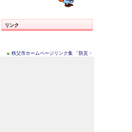
リンク
秩父市ホームページリンク集 「防災・
防犯」
お問い合わせ先
総務部
危機管理課
所在地/〒368-8686 秩父市熊木町8番15
号 (秩父市役所本庁舎3階)
電話番号/0494-22-2206 FAX/ 0494-22-
1363
メールでのお問い合わせはこちらから